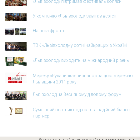
«Львівхолод» підтримав фестиваль коляди
У компанію «Львівхолод» завітав вертеп
Наші на фронті
ТВК «Львівхолод» у сотні найкращих в Україні
«Львівхолод» виходить на міжнародний рівень
Мережу «Рукавичка» визнано кращою мережею
Львівщини 2011 року !
Львівхолод на Весняному діловому форумі
Сумлінний платник податків та надійний бізнес-
партнер